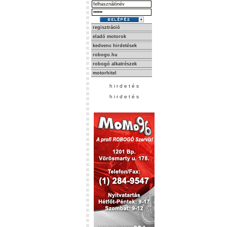
regisztráció
eladó motorok
kedvenc hirdetések
robogo.hu
robogó alkatrészek
motorhitel
h i r d e t é s
h i r d e t é s