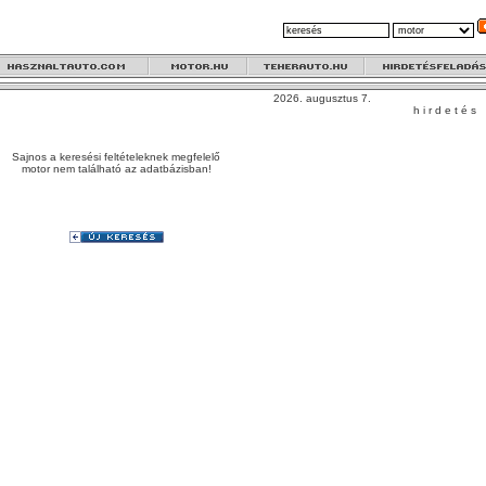
2026. augusztus 7.
h i r d e t é s
Sajnos a keresési feltételeknek megfelelő
motor nem található az adatbázisban!