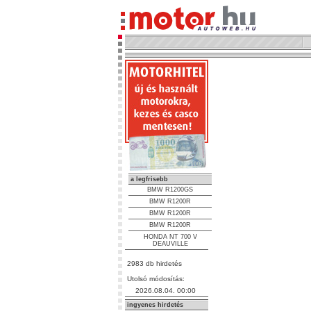
a legfrisebb
BMW R1200GS
BMW R1200R
BMW R1200R
BMW R1200R
HONDA NT 700 V
DEAUVILLE
2983 db hirdetés
Utolsó módosítás:
2026.08.04. 00:00
ingyenes hirdetés