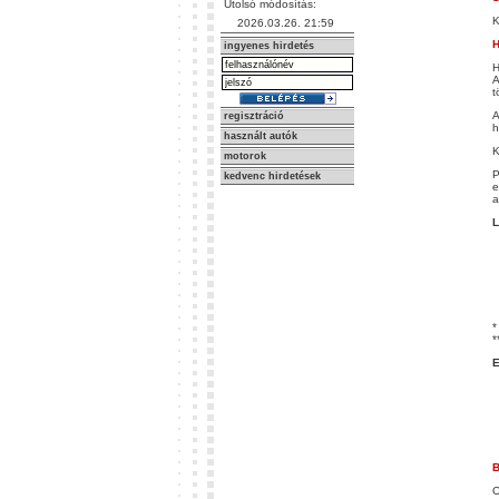
Utolsó módosítás:
K
2026.03.26. 21:59
H
ingyenes hirdetés
H
A
t
A
regisztráció
h
használt autók
K
motorok
P
kedvenc hirdetések
e
a
L
*
*
E
B
O