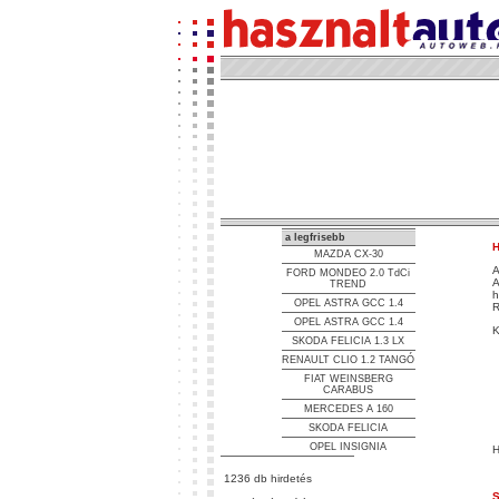
a legfrisebb
H
MAZDA CX-30
A
FORD MONDEO 2.0 TdCi
A
TREND
h
OPEL ASTRA GCC 1.4
R
OPEL ASTRA GCC 1.4
K
SKODA FELICIA 1.3 LX
RENAULT CLIO 1.2 TANGÓ
FIAT WEINSBERG
CARABUS
MERCEDES A 160
SKODA FELICIA
OPEL INSIGNIA
H
1236 db hirdetés
S