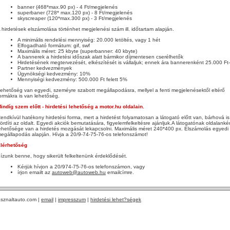
banner (468*max.90 px) - 4 Ft/megjelenés
superbaner (728* max.120 px) - 8 Ft/megjelenés
skyscreaper (120*max.300 px) - 3 Ft/megjelenés
 hirdetések elszámolása történhet megjelenési szám ill. időtartam alapján.
A minimális rendelési mennyiség: 20.000 letöltés, vagy 1 hét
Elfogadható formátum: gif, swf
Maximális méret: 25 kbyte (superbanner: 40 kbyte)
A bannerek a hirdetési időszak alatt bármikor díjmentesen cserélhetők
Hirdetésének megtervezését, elkészítését is vállaljuk; ennek ára bannerenként 25.000 Ft-
Partner kedvezmények
Ügynökségi kedvezmény: 10%
Mennyiségi kedvezmény: 500.000 Ft felett 5%
ehetőség van egyedi, szeméyre szabott megállapodásra, mellyel a fenti megjelenésektől eltérő
ormákra is van lehetőség.
indíg szem előtt - hirdetési lehetőség a motor.hu oldalain.
endkívül hatékony hirdetési forma, mert a hirdetést folyamatosan a látogató előtt van, bárhová is
ördíti az oldalt. Egyedi akciók bemutatására, figyelemfelkeltésre ajánljuk.A látogatónak oldalanké
ehetősége van a hirdetés mozgását lekapcsolni. Maximális méret 240*400 px. Elszámolás egyedi
egállapodás alapján. Hívja a 20/9-74-75-76-os telefonszámot!
lérhetőség
ízunk benne, hogy sikerült felkeltenünk érdeklődését.
Kérjük hívjon a 20/974-75-76-os telefonszámon, vagy
írjon emailt az
autoweb@autoweb.hu
emailcímre.
sznaltauto.com |
email
|
impresszum
|
hirdetési lehet?ségek