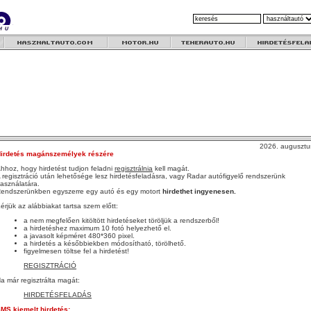
2026. augusztu
irdetés magánszemélyek részére
hhoz, hogy hirdetést tudjon feladni
regisztrálnia
kell magát.
 regisztráció után lehetősége lesz hirdetésfeladásra, vagy Radar autófigyelő rendszerünk
asználatára.
endszerünkben egyszerre egy autó és egy motort
hirdethet ingyenesen.
érjük az alábbiakat tartsa szem előtt:
a nem megfelően kitöltött hirdetéseket töröljük a rendszerből!
a hirdetéshez maximum 10 fotó helyezhető el.
a javasolt képméret 480*360 pixel.
a hirdetés a későbbiekben módosítható, törölhető.
figyelmesen töltse fel a hirdetést!
REGISZTRÁCIÓ
a már regisztrálta magát:
HIRDETÉSFELADÁS
MS kiemelt hirdetés: