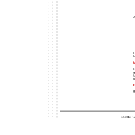
A
L
f
M
R
g
l
m
E
B
©2004 ha