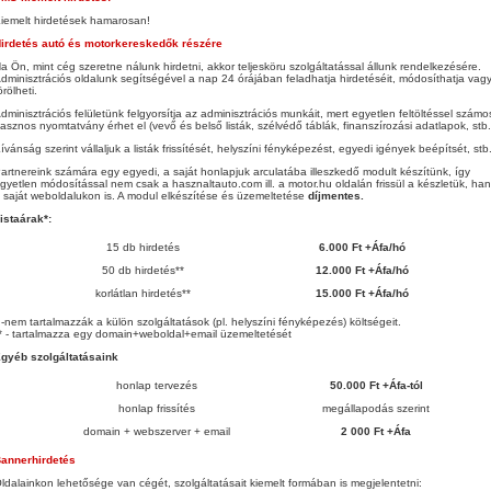
iemelt hirdetések hamarosan!
irdetés autó és motorkereskedők részére
a Ön, mint cég szeretne nálunk hirdetni, akkor teljesköru szolgáltatással állunk rendelkezésére.
dminisztrációs oldalunk segítségével a nap 24 órájában feladhatja hirdetéséit, módosíthatja vag
örölheti.
dminisztrációs felületünk felgyorsítja az adminisztrációs munkáit, mert egyetlen feltöltéssel számo
asznos nyomtatvány érhet el (vevő és belső listák, szélvédő táblák, finanszírozási adatlapok, stb..
ívánság szerint vállaljuk a listák frissítését, helyszíni fényképezést, egyedi igények beépítsét, stb.
artnereink számára egy egyedi, a saját honlapjuk arculatába illeszkedő modult készítünk, így
gyetlen módosítással nem csak a hasznaltauto.com ill. a motor.hu oldalán frissül a készletük, ha
 saját weboldalukon is. A modul elkészítése és üzemeltetése
díjmentes.
istaárak*:
15 db hirdetés
6.000 Ft +Áfa/hó
50 db hirdetés**
12.000 Ft +Áfa/hó
korlátlan hirdetés**
15.000 Ft +Áfa/hó
 -nem tartalmazzák a külön szolgáltatások (pl. helyszíni fényképezés) költségeit.
* - tartalmazza egy domain+weboldal+email üzemeltetését
gyéb szolgáltatásaink
honlap tervezés
50.000 Ft +Áfa-tól
honlap frissítés
megállapodás szerint
domain + webszerver + email
2 000 Ft +Áfa
annerhirdetés
ldalainkon lehetősége van cégét, szolgáltatásait kiemelt formában is megjelentetni: