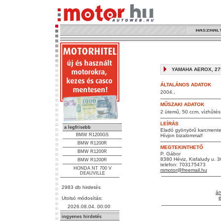
YAMAHA AEROX, 279
ÁLTALÁNOS ADATOK
2004.,
MŰSZAKI ADATOK
2 ütemű, 50 ccm, vízhűtés, 
LEÍRÁS
a legfrisebb
Eladó gyönyörű karcmentes
BMW R1200GS
Hívjon bizalommal!
BMW R1200R
MEGTEKINTHETŐ
BMW R1200R
P. Gábor
8380 Héviz, Kisfaludy u. 3
BMW R1200R
telefon: 703175473
HONDA NT 700 V
rsmotor@freemail.hu
DEAUVILLE
2983 db hirdetés
ár
é
Utolsó módosítás:
2026.08.04. 00:00
ingyenes hirdetés