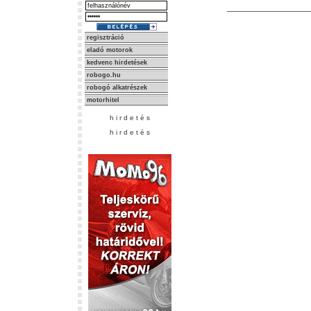
regisztráció
eladó motorok
kedvenc hirdetések
robogo.hu
robogó alkatrészek
motorhitel
h i r d e t é s
h i r d e t é s