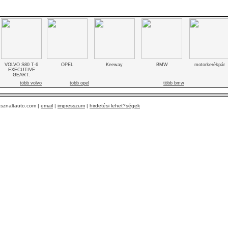
VOLVO S80 T-6
OPEL
Keeway
BMW
motorkerékpár
EXECUTIVE
GEART.
több volvo
több opel
több bmw
sznaltauto.com |
email
|
impresszum
|
hirdetési lehet?ségek