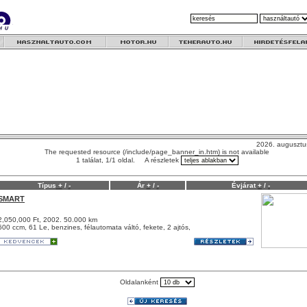
2026. augusztu
The requested resource (/include/page_banner_in.htm) is not available
1 találat, 1/1 oldal. A részletek
Típus
+
/
-
Ár
+
/
-
Évjárat
+
/
-
SMART
2,050,000 Ft, 2002. 50.000 km
600 ccm, 61 Le, benzines, félautomata váltó, fekete, 2 ajtós,
Oldalanként