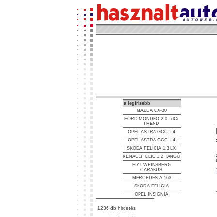
a legfrisebb
MAZDA CX-30
FORD MONDEO 2.0 TdCi
TREND
OPEL ASTRA GCC 1.4
OPEL ASTRA GCC 1.4
SKODA FELICIA 1.3 LX
RENAULT CLIO 1.2 TANGÓ
FIAT WEINSBERG
CARABUS
MERCEDES A 160
SKODA FELICIA
OPEL INSIGNIA
1236 db hirdetés