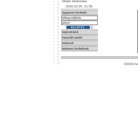
Utolsó módosítás:
2026.03.26. 21:59
ingyenes hirdetés
regisztráció
használt autók
motorok
kedvenc hirdetések
©2004 ha