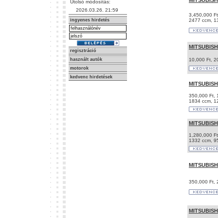
MITSUBISH
Utolsó módosítás:
2026.03.26. 21:59
3,450,000 Ft
ingyenes hirdetés
2477 ccm, 13
MITSUBISH
regisztráció
használt autók
10,000 Ft, 2
motorok
kedvenc hirdetések
MITSUBISH
350,000 Ft, 
1834 ccm, 1
MITSUBISH
1,280,000 Ft
1332 ccm, 9
MITSUBISH
350,000 Ft, 
MITSUBISH