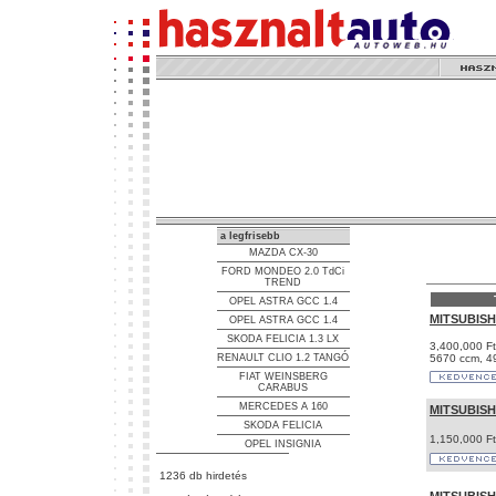
a legfrisebb
MAZDA CX-30
FORD MONDEO 2.0 TdCi
TREND
OPEL ASTRA GCC 1.4
MITSUBISH
OPEL ASTRA GCC 1.4
SKODA FELICIA 1.3 LX
3,400,000 Ft
RENAULT CLIO 1.2 TANGÓ
5670 ccm, 4
FIAT WEINSBERG
CARABUS
MERCEDES A 160
MITSUBISH
SKODA FELICIA
1,150,000 Ft
OPEL INSIGNIA
1236 db hirdetés