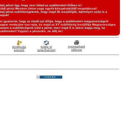
talj pénzt úgy, hogy nem láttad az autót/motort élőben is!
üldj pénzt Western Union vagy egyéb készpénzküldő megoldással!
talj pénzt szállítócégeknek, hogy majd ők leszállítják, bármilyen szép is a
apjuk!
si gyakorlat, hogy az eladó azt állítja, hogy a autót/motort magyarországról
agyar rendszám van rajta, és majd az XY szállítócég leszállítja Magyarországra.
hanem a szállítócégenk küld a pénzt, mert majd ő is akkor kapja meg, ha
autót/motort! Vigyázz a pénzedre, ne dőlj be!
nyomtatható
árváltozás
küldje el
változat
értesítő
ismerősének!