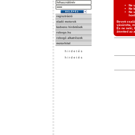
Ne u
Ne k
Ne u
honl
regisztráció
Bevett csalá
eladó motorok
vásárolta, m
kedvenc hirdetések
És ne neki, 
átvetted az 
robogo.hu
robogó alkatrészek
motorhitel
h i r d e t é s
h i r d e t é s