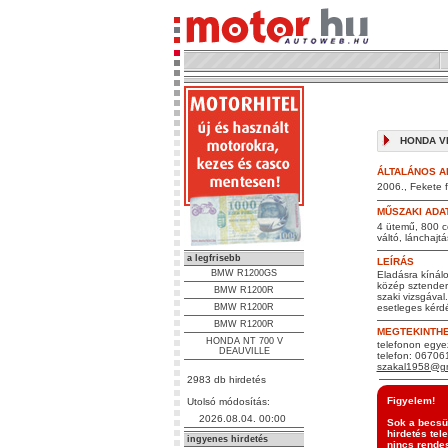
HONDA VFR
ÁLTALÁNOS A
2006., Fekete f
MŰSZAKI ADA
4 ütemű, 800 c
váltó, lánchajtá
a legfrisebb
LEÍRÁS
BMW R1200GS
Eladásra kínálo
közép sztenderr
BMW R1200R
szaki vizsgával
BMW R1200R
esetleges kérd
BMW R1200R
MEGTEKINTH
HONDA NT 700 V
telefonon egyez
DEAUVILLE
telefon: 0670
szakal1958@gm
2983 db hirdetés
Figyelem!
Utolsó módosítás:
2026.08.04. 00:00
Sok a becsül
hirdetés tel
ingyenes hirdetés
nincs rendes