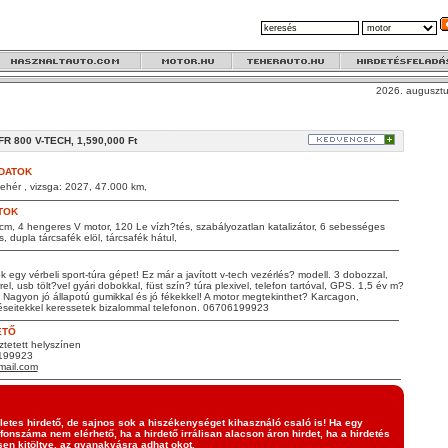
2026. augusztu
 800 V-TECH, 1,590,000 Ft
DATOK
ehér , vizsga: 2027, 47.000 km,
TOK
cm, 4 hengeres V motor, 120 Le vízh?tés, szabályozatlan katalizátor, 6 sebességes
s, dupla tárcsafék elöl, tárcsafék hátul,
k egy vérbeli sport-túra gépet! Ez már a javított v-tech vezérlés? modell. 3 dobozzal,
el, usb tölt?vel gyári dobokkal, füst szín? túra plexivel, telefon tartóval, GPS. 1,5 év m?
. Nagyon jó állapotú gumikkal és jó fékekkel! A motor megtekinthet? Karcagon,
éseitekkel keressetek bizalommal telefonon. 06706199923
ETŐ
tetett helyszínen
6199923
ail.com
etes hirdető, de sajnos sok a hiszékenységet kihasználó csaló is! Ha egy
efonszáma nem elérhető, ha a hirdető irrálisan alacson áron hirdet, ha a hirdetés
en kitöltve, az gyanakvásra adhat okot.